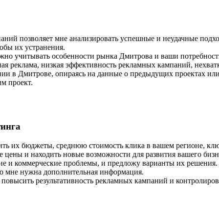
паний позволяет мне анализировать успешные и неудачные подх
обы их устранения.
жно учитывать особенности рынка Дмитрова и ваши потребности
ная реклама, низкая эффективность рекламных кампаний, нехват
нии в Дмитрове, опираясь на данные о предыдущих проектах или
м проект.
тинга
ить их бюджеты, среднюю стоимость клика в вашем регионе, клю
 цены и находить новые возможности для развития вашего бизн
кие и коммерческие проблемы, и предложу варианты их решения.
того мне нужна дополнительная информация.
 повысить результативность рекламных кампаний и контролирова