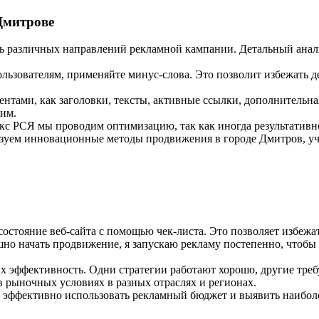
Дмитрове
ь различных направлений рекламной кампании. Детальный анали
ользователям, применяйте минус-слова. Это позволит избежать 
ентами, как заголовки, тексты, активные ссылки, дополнитель
ним.
с РСЯ мы проводим оптимизацию, так как иногда результативно
ьзуем инновационные методы продвижения в городе Дмитров, у
состояние веб-сайта с помощью чек-листа. Это позволяет избеж
но начать продвижение, я запускаю рекламу постепенно, чтобы
 эффективность. Одни стратегии работают хорошо, другие требу
в рыночных условиях в разных отраслях и регионах.
ы эффективно использовать рекламный бюджет и выявить наибо