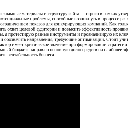
ь рекламные материалы и структуру сайта — строго в рамках ут
потенциальные проблемы, способные возникнуть в процессе реа
ограничением показов для конкурирующих компаний. Как тольк
ить охват целевой аудитории и повысить эффективность продви
ы, я протестирую разные инструменты и проанализирую их ключ
и обозначить направления, требующие оптимизации. Стоит учит
фактор имеет критическое значение при формировании стратегии 
кламный бюджет: направлю основную долю средств на наиболее 
ть рентабельность бизнеса.