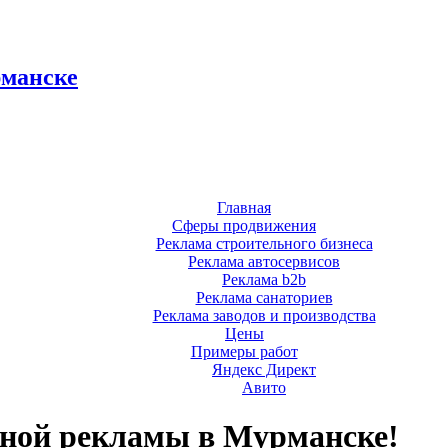
рманске
Главная
Сферы продвижения
Реклама строительного бизнеса
Реклама автосервисов
Реклама b2b
Реклама санаториев
Реклама заводов и производства
Цены
Примеры работ
Яндекс Директ
Авито
тной рекламы в Мурманске!