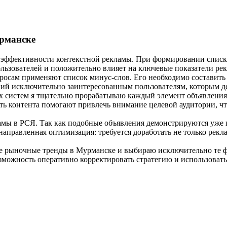
рманске
 эффективности контекстной рекламы. При формировании списк
ользователей и положительно влияет на ключевые показатели ре
осам применяют список минус‑слов. Его необходимо составить з
ний исключительно заинтересованным пользователям, которым д
х систем я тщательно прорабатываю каждый элемент объявления 
ть контента помогают привлечь внимание целевой аудитории, ч
амы в РСЯ. Так как подобные объявления демонстрируются уже п
аправленная оптимизация: требуется доработать не только рек
е рыночные тренды в Мурманске и выбираю исключительно те ф
можность оперативно корректировать стратегию и использоват