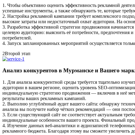
1. Чтобы объективно оценить эффективность рекламной деятел
успешные инструменты, а также обнаружить те, которые треб
2. Настройка рекламной кампании требует комплексного подхо
высокие затраты или недостаточный охват аудитории. На осно
3. Разработка эффективной стратегии продвижения начинается
целевую аудиторию: выяснить её потребности, предпочтения и
потребителей.
4. Запуск запланированных мероприятий осуществляется тольк
2
Второй этап
Анализ конкурентов в Мурманске и Вашего марк
1. Для анализа конкурентной среды требуется тщательно изучи
аудитории в вашем регионе, оценить уровень SEO‑оптимизации
индивидуальную стратегию продвижения — включив в неё мето
результаты ваших рекламных кампаний.
2. Выполню углублённый аудит вашего сайта: обнаружу техни
анализа вы получите набор чётких рекомендаций — они поспос
3. Если существующий сайт не соответствует актуальным требов
индивидуальные особенности вашего проекта. Финальный про
4. Изучение данных веб‑аналитики и аудиозаписей телефонных
рекламного бюджета. Благодаря этому вы сможете увеличить д