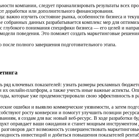
ьности компании, следует проанализировать результаты всех пр
уют доработки или дополнительного финансирования.
да: важно изучить состояние рынка, особенности бизнеса и тек
ве собранных данных разрабатывается комплекс мер для оптимиза
 с глубокого понимания специфики бизнеса — его целей и напра
 модели поведения. Это поможет создать маркетинговые решения
о после полного завершения подготовительного этапа.
етинга
ть ряд ключевых показателей: узнать размеры рекламных бюджет
 их онлайн‑платформ, а также учесть иные важные аспекты. Оп
ды, которые уже продемонстрировали свою эффективность в ра
ческие ошибки и выявлю коммерческие уязвимости, а затем подг
обствуют росту конверсии и помогут улучшить позиции ресурса 
аниям, я создам для вас новый веб‑ресурс. В ходе разработки б
дукт оправдает ваши ожидания и станет мощным инструментом 
 разговоров даст возможность усовершенствовать маркетинговые
оходность инвестиций и добиться повышения показателей рента