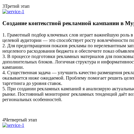
3
Третий этап
Создание контекстной рекламной кампании в Му
1. Грамотный подбор ключевых слов играет важнейшую роль в
целевой аудитории — это способствует росту вовлечённости п
2. Для предотвращения показов рекламы по нерелевантным запр
нецелевого расходования бюджета и обеспечите показ объявле
3. В процессе подготовки рекламных материалов для поисковы
дополнительных блоков. Логичная структура и информативнос
кампании.
4. Существенная задача — улучшить качество размещения рекл
оказывается ниже ожидаемой. Проблему помогает решить целен
таргетинга до уровня ставок.
5. При создании рекламных кампаний я анализирую актуальны
рынке. Постоянный мониторинг рекламных тенденций даёт воз
региональных особенностей.
4
Четвертый этап